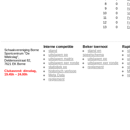
8
0
F
9
0
H
10
0
V
11
0
P
12
0
F
13
0
Er
Interne competitie
Beker toernooi
Rapi
Schaakvereniging Borne
stand
stand en
s
Sportcentrum “De
uitslagen pp
speelschema
u
Wiekslag”,
uitslagen matrix
uitslagen pp
u
Deldensestraat 82,
uitslagen per ronde
uitslagen per ronde
u
7621 EK Borne
statistiek pp
reglement
s
Clubavond: dinsdag,
historisch verloop
M
19.45h – 24.00h
Meta Data
r
reglement