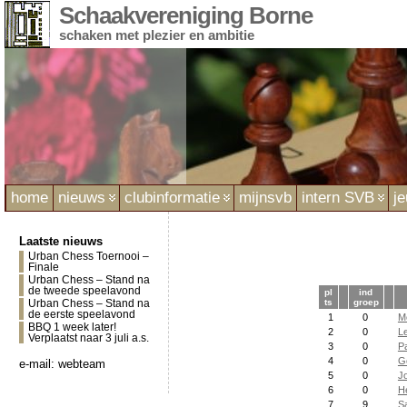
Schaakvereniging Borne
schaken met plezier en ambitie
home
nieuws
clubinformatie
mijnsvb
intern SVB
j
Laatste nieuws
Urban Chess Toernooi –
Finale
Urban Chess – Stand na
de tweede speelavond
pl
ind
ts
groep
Urban Chess – Stand na
de eerste speelavond
1
0
M
BBQ 1 week later!
2
0
Le
Verplaatst naar 3 juli a.s.
3
0
P
4
0
G
e-mail:
webteam
5
0
J
6
0
He
7
9
S