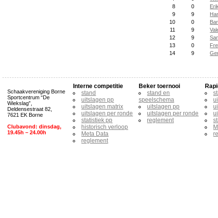
8
0
Eri
9
9
Ha
10
0
Bar
11
9
Va
12
9
San
13
0
Fre
14
9
Ge
Interne competitie
Beker toernooi
Rapi
Schaakvereniging Borne
stand
stand en
s
Sportcentrum “De
uitslagen pp
speelschema
u
Wiekslag”,
uitslagen matrix
uitslagen pp
u
Deldensestraat 82,
uitslagen per ronde
uitslagen per ronde
u
7621 EK Borne
statistiek pp
reglement
s
Clubavond: dinsdag,
historisch verloop
M
19.45h – 24.00h
Meta Data
r
reglement