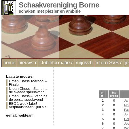
Schaakvereniging Borne
schaken met plezier en ambitie
home
nieuws
clubinformatie
mijnsvb
intern SVB
j
Laatste nieuws
Urban Chess Toernooi –
Finale
Urban Chess – Stand na
de tweede speelavond
pl
ind
ts
groep
Urban Chess – Stand na
de eerste speelavond
1
0
Ja
BBQ 1 week later!
2
0
Me
Verplaatst naar 3 juli a.s.
3
9
Pau
4
0
Joh
e-mail:
webteam
5
0
Hel
6
0
Jos
7
0
Wi