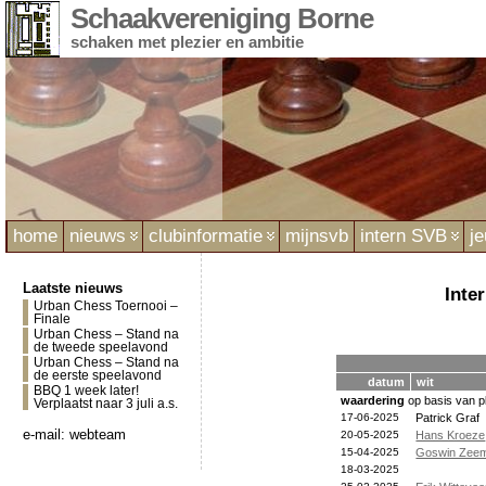
Schaakvereniging Borne
schaken met plezier en ambitie
home
nieuws
clubinformatie
mijnsvb
intern SVB
j
Laatste nieuws
Inte
Urban Chess Toernooi –
Finale
Urban Chess – Stand na
de tweede speelavond
Urban Chess – Stand na
de eerste speelavond
datum
wit
BBQ 1 week later!
waardering
op basis van pl
Verplaatst naar 3 juli a.s.
17-06-2025
Patrick Graf
e-mail:
webteam
20-05-2025
Hans Kroeze
15-04-2025
Goswin Zee
18-03-2025