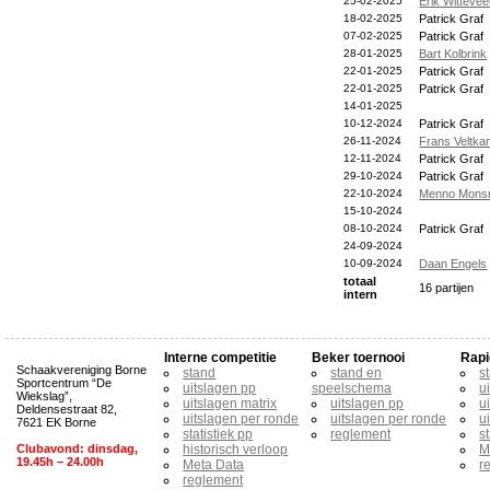
25-02-2025
Erik Witteve
18-02-2025
Patrick Graf
07-02-2025
Patrick Graf
28-01-2025
Bart Kolbrink
22-01-2025
Patrick Graf
22-01-2025
Patrick Graf
14-01-2025
10-12-2024
Patrick Graf
26-11-2024
Frans Veltk
12-11-2024
Patrick Graf
29-10-2024
Patrick Graf
22-10-2024
Menno Mon
15-10-2024
08-10-2024
Patrick Graf
24-09-2024
10-09-2024
Daan Engels
totaal
16 partijen
intern
Interne competitie
Beker toernooi
Rapi
Schaakvereniging Borne
stand
stand en
s
Sportcentrum “De
uitslagen pp
speelschema
u
Wiekslag”,
uitslagen matrix
uitslagen pp
u
Deldensestraat 82,
uitslagen per ronde
uitslagen per ronde
u
7621 EK Borne
statistiek pp
reglement
s
Clubavond: dinsdag,
historisch verloop
M
19.45h – 24.00h
Meta Data
r
reglement