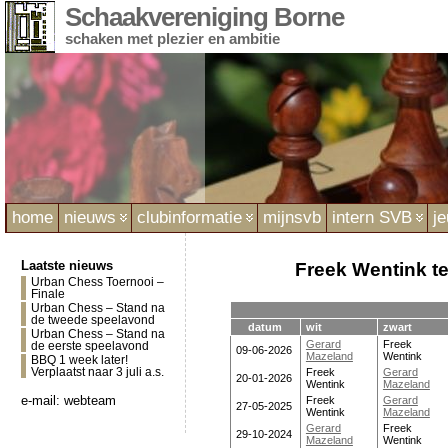
Schaakvereniging Borne
schaken met plezier en ambitie
home
nieuws
clubinformatie
mijnsvb
intern SVB
j
Laatste nieuws
Freek Wentink t
Urban Chess Toernooi –
Finale
Urban Chess – Stand na
de tweede speelavond
datum
wit
zwart
Urban Chess – Stand na
Gerard
Freek
de eerste speelavond
09-06-2026
Mazeland
Wentink
BBQ 1 week later!
Verplaatst naar 3 juli a.s.
Freek
Gerard
20-01-2026
Wentink
Mazeland
e-mail:
webteam
Freek
Gerard
27-05-2025
Wentink
Mazeland
Gerard
Freek
29-10-2024
Mazeland
Wentink