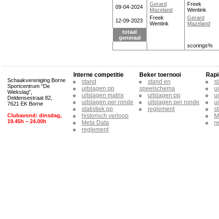
Gerard
Freek
09-04-2024
Mazeland
Wentink
Freek
Gerard
12-09-2023
Wentink
Mazeland
totaal
generaal
scorings%
Interne competitie
Beker toernooi
Rapi
Schaakvereniging Borne
stand
stand en
s
Sportcentrum “De
uitslagen pp
speelschema
u
Wiekslag”,
uitslagen matrix
uitslagen pp
u
Deldensestraat 82,
uitslagen per ronde
uitslagen per ronde
u
7621 EK Borne
statistiek pp
reglement
s
Clubavond: dinsdag,
historisch verloop
M
19.45h – 24.00h
Meta Data
r
reglement