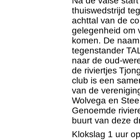
Na de valse start
thuiswedstrijd t
achttal van de c
gelegenheid om v
komen. De naam
tegenstander TAL
naar de oud-wer
de riviertjes Tjo
club is een sam
van de verenigin
Wolvega en Steen
Genoemde riviere
buurt van deze dr
Klokslag 1 uur o