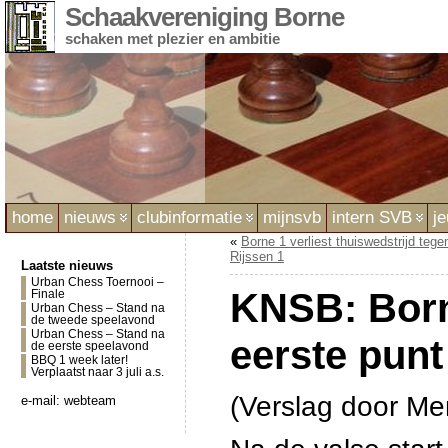
Schaakvereniging Borne
schaken met plezier en ambitie
home
nieuws
clubinformatie
mijnsvb
intern SVB
j
«
Borne 1 verliest thuiswedstrijd tege
Rijssen 1
Laatste nieuws
Urban Chess Toernooi –
KNSB: Born
Finale
Urban Chess – Stand na
de tweede speelavond
Urban Chess – Stand na
eerste punt
de eerste speelavond
BBQ 1 week later!
Verplaatst naar 3 juli a.s.
(Verslag door M
e-mail:
webteam