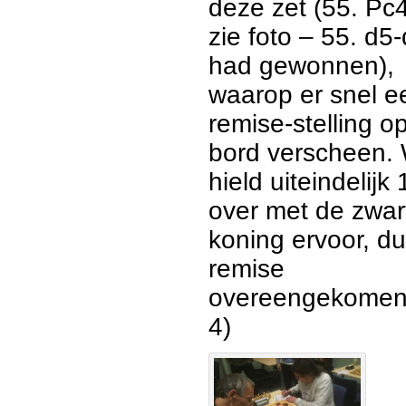
deze zet (55. Pc
zie foto – 55. d5
had gewonnen),
waarop er snel e
remise-stelling o
bord verscheen. 
hield uiteindelijk 
over met de zwar
koning ervoor, d
remise
overeengekomen.
4)