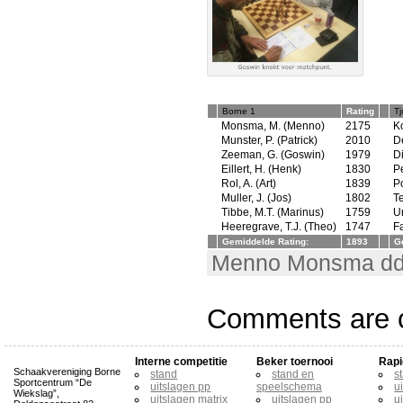
Borne 1
Rating
Tj
Monsma, M. (Menno)
2175
K
Munster, P. (Patrick)
2010
De
Zeeman, G. (Goswin)
1979
Di
Eillert, H. (Henk)
1830
Pe
Rol, A. (Art)
1839
Po
Muller, J. (Jos)
1802
Te
Tibbe, M.T. (Marinus)
1759
Ur
Heeregrave, T.J. (Theo)
1747
Fa
Gemiddelde Rating:
1893
G
Menno Monsma dd.
Comments are c
Interne competitie
Beker toernooi
Rapi
Schaakvereniging Borne
stand
stand en
s
Sportcentrum “De
uitslagen pp
speelschema
u
Wiekslag”,
uitslagen matrix
uitslagen pp
u