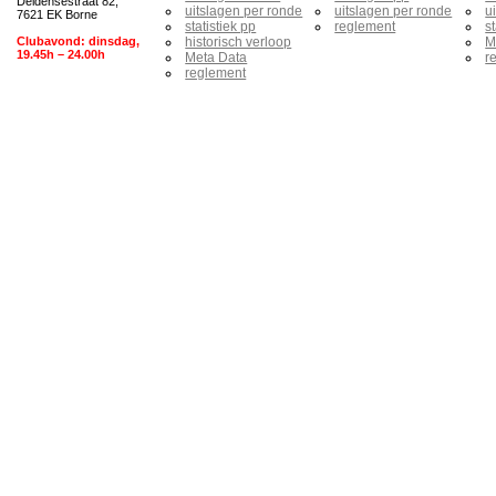
Deldensestraat 82,
uitslagen per ronde
uitslagen per ronde
u
7621 EK Borne
statistiek pp
reglement
s
Clubavond: dinsdag,
historisch verloop
M
19.45h – 24.00h
Meta Data
r
reglement