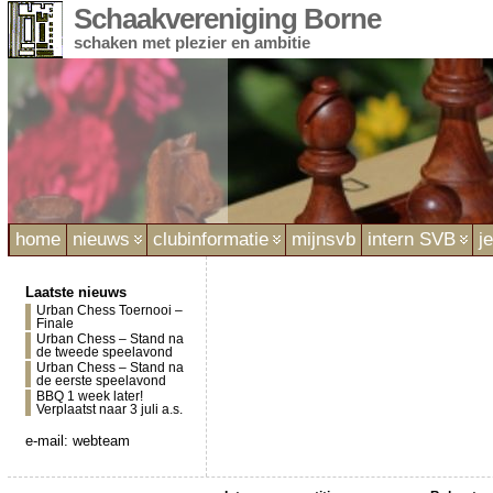
Schaakvereniging Borne
schaken met plezier en ambitie
home
nieuws
clubinformatie
mijnsvb
intern SVB
j
Laatste nieuws
Urban Chess Toernooi –
Finale
Urban Chess – Stand na
de tweede speelavond
Urban Chess – Stand na
de eerste speelavond
BBQ 1 week later!
Verplaatst naar 3 juli a.s.
e-mail:
webteam