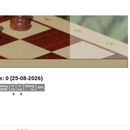
e: 0 (25-08-2026)
Rating
+/-
+/-
Rating
TPR
KNSB
int
ext
nu
0
0