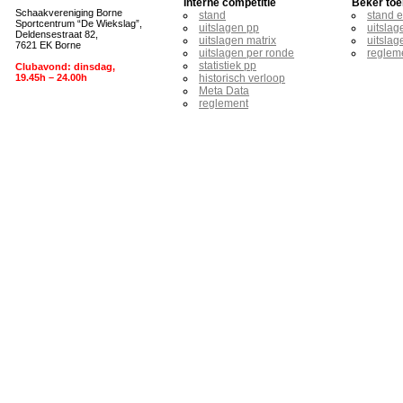
Interne competitie
Beker toe
Schaakvereniging Borne
stand
stand 
Sportcentrum “De Wiekslag”,
uitslagen pp
uitslag
Deldensestraat 82,
uitslagen matrix
uitslag
7621 EK Borne
uitslagen per ronde
reglem
statistiek pp
Clubavond: dinsdag,
19.45h – 24.00h
historisch verloop
Meta Data
reglement