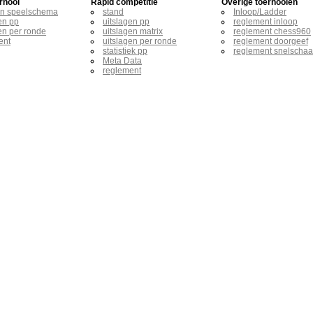
rnooi
Rapid competitie
Overige toernooien
en speelschema
stand
Inloop/Ladder
en pp
uitslagen pp
reglement inloop
en per ronde
uitslagen matrix
reglement chess960
ent
uitslagen per ronde
reglement doorgeef
statistiek pp
reglement snelscha
Meta Data
reglement