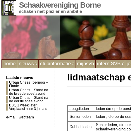
Schaakvereniging Borne
schaken met plezier en ambitie
home
nieuws
clubinformatie
mijnsvb
intern SVB
j
lidmaatschap e
Laatste nieuws
Urban Chess Toernooi –
Finale
Urban Chess – Stand na
de tweede speelavond
Urban Chess – Stand na
de eerste speelavond
BBQ 1 week later!
Jeugdleden
leden die op de eerst
Verplaatst naar 3 juli a.s.
Senior-leden
leden , die op de eer
e-mail:
webteam
Senior-leden, die oo
Dubbel-leden
schaakvereniging co