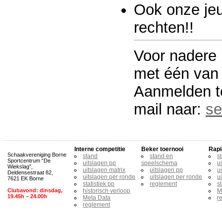
Ook onze jeu
rechten!!
Voor nadere 
met één van
Aanmelden te
mail naar:
se
Interne competitie
Beker toernooi
Rapi
Schaakvereniging Borne
stand
stand en
s
Sportcentrum “De
uitslagen pp
speelschema
u
Wiekslag”,
uitslagen matrix
uitslagen pp
u
Deldensestraat 82,
uitslagen per ronde
uitslagen per ronde
u
7621 EK Borne
statistiek pp
reglement
s
Clubavond: dinsdag,
historisch verloop
M
19.45h – 24.00h
Meta Data
r
reglement