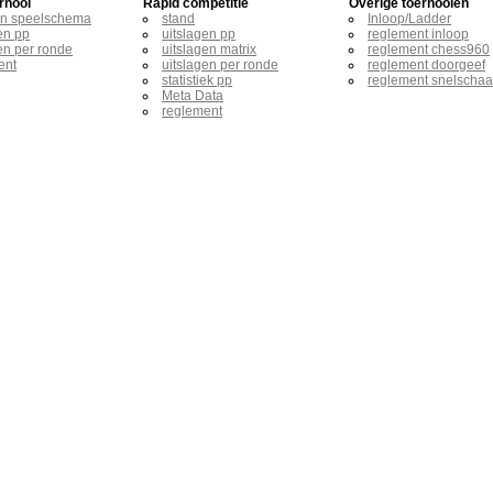
rnooi
Rapid competitie
Overige toernooien
en speelschema
stand
Inloop/Ladder
en pp
uitslagen pp
reglement inloop
en per ronde
uitslagen matrix
reglement chess960
ent
uitslagen per ronde
reglement doorgeef
statistiek pp
reglement snelscha
Meta Data
reglement