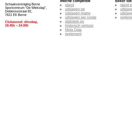
Interne competitie
Beker toe
Schaakvereniging Borne
stand
stand 
Sportcentrum “De Wiekslag”,
uitslagen pp
uitslag
Deldensestraat 82,
uitslagen matrix
uitslag
7621 EK Borne
uitslagen per ronde
reglem
statistiek pp
Clubavond: dinsdag,
19.45h – 24.00h
historisch verloop
Meta Data
reglement