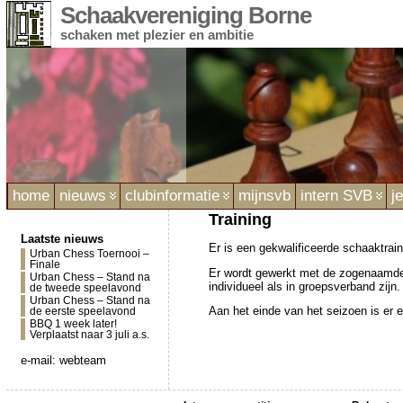
Schaakvereniging Borne
schaken met plezier en ambitie
home
nieuws
clubinformatie
mijnsvb
intern SVB
j
Training
Laatste nieuws
Er is een gekwalificeerde schaaktrain
Urban Chess Toernooi –
Finale
Er wordt gewerkt met de zogenaamde 
Urban Chess – Stand na
individueel als in groepsverband zijn.
de tweede speelavond
Urban Chess – Stand na
Aan het einde van het seizoen is er
de eerste speelavond
BBQ 1 week later!
Verplaatst naar 3 juli a.s.
e-mail:
webteam