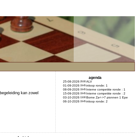
agenda
25-08-2026
ALV
20:00
01-09-2026
inloop ronde: 1
19:45
08-09-2026
Interne competitie ronde : 1
19:45
begeleiding kan zowel
15-09-2026
Interne competitie ronde : 2
19:45
03-10-2026
Borne Za<->7 pionnen 1 Epe
13:00
06-10-2026
inloop ronde: 2
19:45