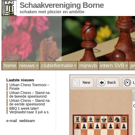
Schaakvereniging Borne
schaken met plezier en ambitie
home
nieuws
clubinformatie
mijnsvb
intern SVB
j
Laatste nieuws
Urban Chess Toernooi –
Finale
Urban Chess – Stand na
de tweede speelavond
Urban Chess – Stand na
de eerste speelavond
BBQ 1 week later!
Verplaatst naar 3 juli a.s.
e-mail:
webteam