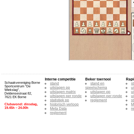
Interne competitie
Beker toernooi
Rapi
Schaakvereniging Borne
stand
stand en
s
Sportcentrum “De
uitslagen pp
speelschema
u
Wiekslag”,
uitslagen matrix
uitslagen pp
u
Deldensestraat 82,
uitslagen per ronde
uitslagen per ronde
u
7621 EK Borne
statistiek pp
reglement
s
Clubavond: dinsdag,
historisch verloop
M
19.45h – 24.00h
Meta Data
r
reglement