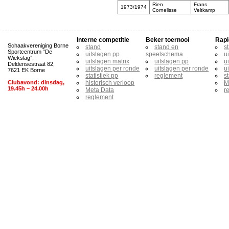
Rien
Frans
1973/1974
Cornelisse
Veltkamp
Interne competitie
Beker toernooi
Rapi
Schaakvereniging Borne
stand
stand en
s
Sportcentrum “De
uitslagen pp
speelschema
u
Wiekslag”,
uitslagen matrix
uitslagen pp
u
Deldensestraat 82,
uitslagen per ronde
uitslagen per ronde
u
7621 EK Borne
statistiek pp
reglement
s
Clubavond: dinsdag,
historisch verloop
M
19.45h – 24.00h
Meta Data
r
reglement