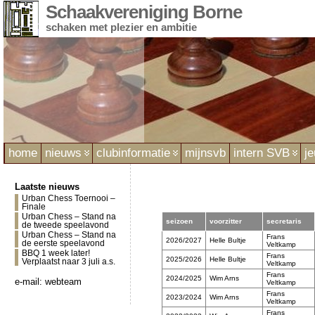
Schaakvereniging Borne
schaken met plezier en ambitie
home
nieuws
clubinformatie
mijnsvb
intern SVB
j
Laatste nieuws
Urban Chess Toernooi –
Finale
Urban Chess – Stand na
seizoen
voorzitter
secretaris
de tweede speelavond
Urban Chess – Stand na
Frans
2026/2027
Helle Bultje
de eerste speelavond
Veltkamp
BBQ 1 week later!
Frans
2025/2026
Helle Bultje
Verplaatst naar 3 juli a.s.
Veltkamp
Frans
2024/2025
Wim Arns
e-mail:
webteam
Veltkamp
Frans
2023/2024
Wim Arns
Veltkamp
Frans