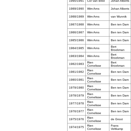
1990/1991
Cor van Bree
Johan Alberts
1989/1990
Wim Arns
Johan Alberts
1988/1989
Wim Arns
van Wunnik
1987/1988
Wim Arns
Ben ten Dam
1986/1987
Wim Arns
Ben ten Dam
1985/1986
Wim Arns
Ben ten Dam
Bert
1984/1985
Wim Arns
Broekman
Bert
1983/1984
Wim Arns
Broekman
Rien
Bert
1982/1983
Cornelisse
Broekman
Rien
1981/1982
Ben ten Dam
Cornelisse
Rien
1980/1981
Ben ten Dam
Cornelisse
Rien
1979/1980
Ben ten Dam
Cornelisse
Rien
1978/1979
Ben ten Dam
Cornelisse
Rien
1977/1978
Ben ten Dam
Cornelisse
Rien
1976/1977
Ben ten Dam
Cornelisse
Rien
1975/1976
de Groot
Cornelisse
Rien
Frans
1974/1975
Cornelisse
Veltkamp