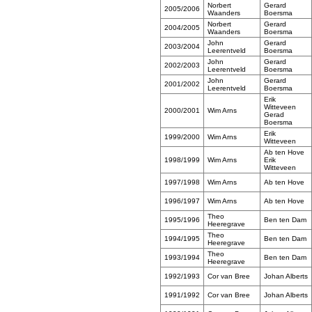
Norbert
Gerard
2005/2006
Waanders
Boersma
Norbert
Gerard
2004/2005
Waanders
Boersma
John
Gerard
2003/2004
Leerentveld
Boersma
John
Gerard
2002/2003
Leerentveld
Boersma
John
Gerard
2001/2002
Leerentveld
Boersma
Erik
Witteveen
2000/2001
Wim Arns
Gerad
Boersma
Erik
1999/2000
Wim Arns
Witteveen
Ab ten Hove
1998/1999
Wim Arns
Erik
Witteveen
1997/1998
Wim Arns
Ab ten Hove
1996/1997
Wim Arns
Ab ten Hove
Theo
1995/1996
Ben ten Dam
Heeregrave
Theo
1994/1995
Ben ten Dam
Heeregrave
Theo
1993/1994
Ben ten Dam
Heeregrave
1992/1993
Cor van Bree
Johan Alberts
1991/1992
Cor van Bree
Johan Alberts