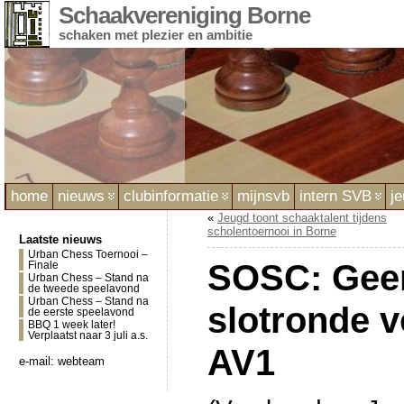
Schaakvereniging Borne
schaken met plezier en ambitie
home
nieuws
clubinformatie
mijnsvb
intern SVB
j
«
Jeugd toont schaaktalent tijdens
scholentoernooi in Borne
Laatste nieuws
Urban Chess Toernooi –
SOSC: Geen
Finale
Urban Chess – Stand na
de tweede speelavond
Urban Chess – Stand na
slotronde 
de eerste speelavond
BBQ 1 week later!
Verplaatst naar 3 juli a.s.
AV1
e-mail:
webteam