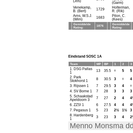
(Jos)
(Garm)
Venekamp,
Holterman,
1729
B. (Bert)
R. (Rik)
Arns, W.S.J.
Pilon, C.
1683
(Wim)
(Kees)
Gemiddelde
Gemiddelde
1876
Rating:
Rating:
Eindstand SOSC 1A
Team
MP
BP
1
2
3
1.
DSG Pallas
13
35.5
☓
5
5
1
2.
Park
8
30.5
3
☓
4
Stokhorst 1
3.
Rijssen 1
7
29.5
3
4
☓
4.
SV Borne 1
7
28
3
3
3
5.
Schaakstad
7
27
2
4
4
Apeldoorn 3
6.
ZZS! 1
6
27.5
4
4
4
7.
Pegasus 1
5
23
2½
1½
3
8.
Hardenberg
3
23
3
4
2
1
Menno Monsma dd.