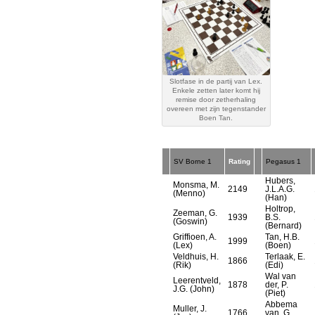
Slotfase in de partij van Lex.
Enkele zetten later komt hij
remise door zetherhaling
overeen met zijn tegenstander
Boen Tan.
SV Borne 1
Rating
Pegasus 1
Hubers,
Monsma, M.
2149
J.L.A.G.
(Menno)
(Han)
Holtrop,
Zeeman, G.
1939
B.S.
(Goswin)
(Bernard)
Griffioen, A.
Tan, H.B.
1999
(Lex)
(Boen)
Veldhuis, H.
Terlaak, E.
1866
(Rik)
(Edi)
Wal van
Leerentveld,
1878
der, P.
J.G. (John)
(Piet)
Abbema
Muller, J.
1766
van, G.