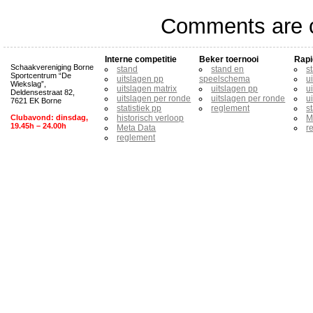
Comments are c
Interne competitie
Beker toernooi
Rapi
Schaakvereniging Borne
stand
stand en
s
Sportcentrum “De
uitslagen pp
speelschema
u
Wiekslag”,
uitslagen matrix
uitslagen pp
u
Deldensestraat 82,
uitslagen per ronde
uitslagen per ronde
u
7621 EK Borne
statistiek pp
reglement
s
Clubavond: dinsdag,
historisch verloop
M
19.45h – 24.00h
Meta Data
r
reglement