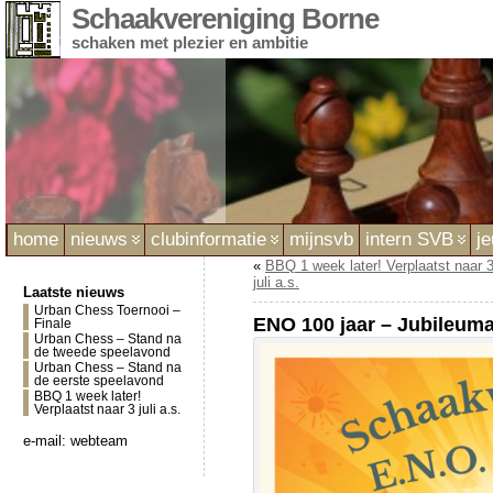
Schaakvereniging Borne
schaken met plezier en ambitie
home
nieuws
clubinformatie
mijnsvb
intern SVB
j
«
BBQ 1 week later! Verplaatst naar 
juli a.s.
Laatste nieuws
Urban Chess Toernooi –
ENO 100 jaar – Jubileumac
Finale
Urban Chess – Stand na
de tweede speelavond
Urban Chess – Stand na
de eerste speelavond
BBQ 1 week later!
Verplaatst naar 3 juli a.s.
e-mail:
webteam