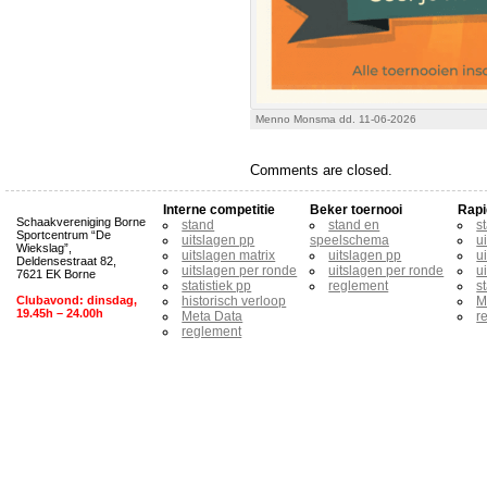
Menno Monsma dd. 11-06-2026
Comments are closed.
Interne competitie
Beker toernooi
Rapi
Schaakvereniging Borne
stand
stand en
s
Sportcentrum “De
uitslagen pp
speelschema
u
Wiekslag”,
uitslagen matrix
uitslagen pp
u
Deldensestraat 82,
uitslagen per ronde
uitslagen per ronde
u
7621 EK Borne
statistiek pp
reglement
s
Clubavond: dinsdag,
historisch verloop
M
19.45h – 24.00h
Meta Data
r
reglement