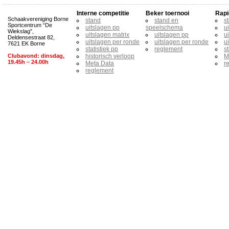
Interne competitie
Beker toernooi
Rapi
Schaakvereniging Borne
stand
stand en
s
Sportcentrum “De
uitslagen pp
speelschema
u
Wiekslag”,
uitslagen matrix
uitslagen pp
u
Deldensestraat 82,
uitslagen per ronde
uitslagen per ronde
u
7621 EK Borne
statistiek pp
reglement
s
Clubavond: dinsdag,
historisch verloop
M
19.45h – 24.00h
Meta Data
r
reglement