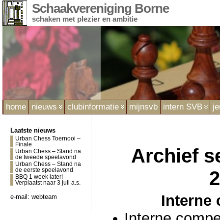
Schaakvereniging Borne
schaken met plezier en ambitie
home
nieuws
clubinformatie
mijnsvb
intern SVB
j
Laatste nieuws
Urban Chess Toernooi –
Finale
Archief s
Urban Chess – Stand na
de tweede speelavond
Urban Chess – Stand na
de eerste speelavond
2
BBQ 1 week later!
Verplaatst naar 3 juli a.s.
Interne 
e-mail:
webteam
Interne compet