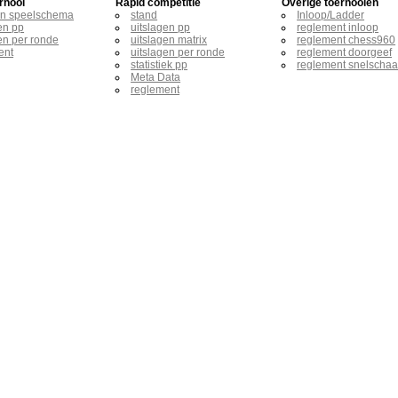
rnooi
Rapid competitie
Overige toernooien
en speelschema
stand
Inloop/Ladder
en pp
uitslagen pp
reglement inloop
en per ronde
uitslagen matrix
reglement chess960
ent
uitslagen per ronde
reglement doorgeef
statistiek pp
reglement snelscha
Meta Data
reglement