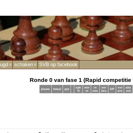
eugd
schaken
SVB op facebook
Ronde 0 van fase 1 (Rapid competitie 
opk
win
re
ver
ext
abs
plaats
totaal
grp
GP
%
st
mis
lies
ern
ent