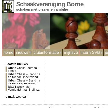
Schaakvereniging Borne
schaken met plezier en ambitie
home
nieuws
clubinformatie
mijnsvb
intern SVB
j
Laatste nieuws
Urban Chess Toernooi –
Finale
Urban Chess – Stand na
de tweede speelavond
Urban Chess – Stand na
de eerste speelavond
BBQ 1 week later!
Verplaatst naar 3 juli a.s.
e-mail:
webteam