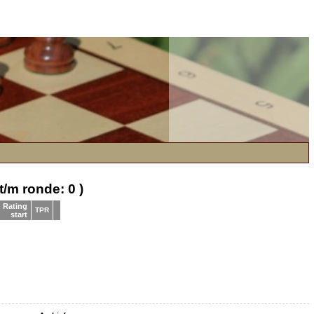
t/m ronde: 0 )
Rating
TPR
start