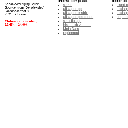
Interne competitie
Beker toe
Schaakvereniging Borne
stand
stand 
Sportcentrum “De Wiekslag”,
uitslagen pp
uitslag
Deldensestraat 82,
uitslagen matrix
uitslag
7621 EK Borne
uitslagen per ronde
reglem
statistiek pp
Clubavond: dinsdag,
19.45h – 24.00h
historisch verloop
Meta Data
reglement