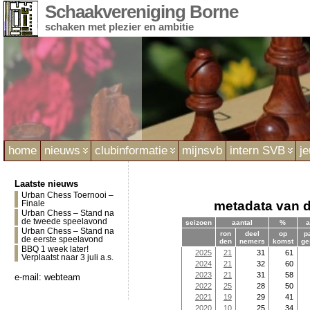
Schaakvereniging Borne
schaken met plezier en ambitie
home
nieuws
clubinformatie
mijnsvb
intern SVB
j
Laatste nieuws
Urban Chess Toernooi –
metadata van d
Finale
Urban Chess – Stand na
de tweede speelavond
seizoen
aantal
%
a
Urban Chess – Stand na
ron
deel
op
p
de eerste speelavond
den
nemers
komst
ge
BBQ 1 week later!
2025
21
31
61
Verplaatst naar 3 juli a.s.
2024
21
32
60
2023
21
31
58
e-mail:
webteam
2022
25
28
50
2021
19
29
41
2020
10
25
34