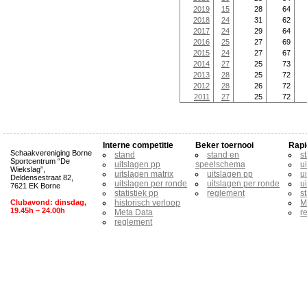
2019
15
28
64
2018
24
31
62
2017
24
29
64
2016
25
27
69
2015
24
27
67
2014
27
25
73
2013
28
25
72
2012
28
26
72
2011
27
25
72
Interne competitie
Beker toernooi
Rapi
Schaakvereniging Borne
stand
stand en
s
Sportcentrum “De
uitslagen pp
speelschema
u
Wiekslag”,
uitslagen matrix
uitslagen pp
u
Deldensestraat 82,
uitslagen per ronde
uitslagen per ronde
u
7621 EK Borne
statistiek pp
reglement
s
Clubavond: dinsdag,
historisch verloop
M
19.45h – 24.00h
Meta Data
r
reglement