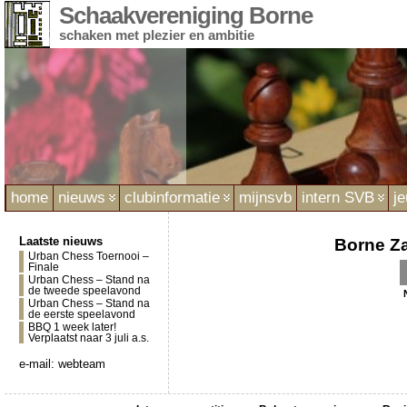
Schaakvereniging Borne
schaken met plezier en ambitie
home
nieuws
clubinformatie
mijnsvb
intern SVB
j
Laatste nieuws
Borne Z
Urban Chess Toernooi –
Finale
Urban Chess – Stand na
de tweede speelavond
Urban Chess – Stand na
de eerste speelavond
BBQ 1 week later!
Verplaatst naar 3 juli a.s.
e-mail:
webteam