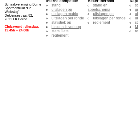
Interne competitie
Beker toernooi
Rapi
Schaakvereniging Borne
stand
stand en
s
Sportcentrum “De
uitslagen pp
speelschema
u
Wiekslag”,
uitslagen matrix
uitslagen pp
u
Deldensestraat 82,
uitslagen per ronde
uitslagen per ronde
u
7621 EK Borne
statistiek pp
reglement
s
Clubavond: dinsdag,
historisch verloop
M
19.45h – 24.00h
Meta Data
r
reglement