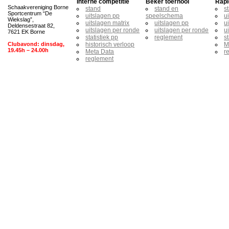
Interne competitie
Beker toernooi
Rapi
Schaakvereniging Borne
stand
stand en
s
Sportcentrum “De
uitslagen pp
speelschema
u
Wiekslag”,
uitslagen matrix
uitslagen pp
u
Deldensestraat 82,
uitslagen per ronde
uitslagen per ronde
u
7621 EK Borne
statistiek pp
reglement
s
Clubavond: dinsdag,
historisch verloop
M
19.45h – 24.00h
Meta Data
r
reglement