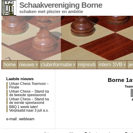
Schaakvereniging Borne
schaken met plezier en ambitie
home
nieuws
clubinformatie
mijnsvb
intern SVB
j
Laatste nieuws
Borne 1a
Urban Chess Toernooi –
Teaml
Finale
Urban Chess – Stand na
de tweede speelavond
Urban Chess – Stand na
de eerste speelavond
BBQ 1 week later!
Verplaatst naar 3 juli a.s.
e-mail:
webteam