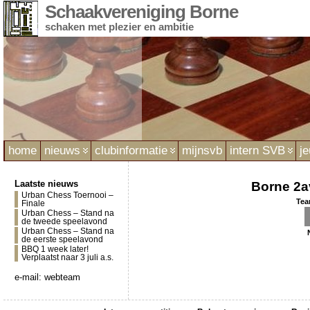
Schaakvereniging Borne
schaken met plezier en ambitie
home
nieuws
clubinformatie
mijnsvb
intern SVB
j
Laatste nieuws
Borne 2a
Urban Chess Toernooi –
Tea
Finale
Urban Chess – Stand na
de tweede speelavond
Urban Chess – Stand na
de eerste speelavond
BBQ 1 week later!
Verplaatst naar 3 juli a.s.
e-mail:
webteam