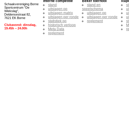
Interne competitie
Beker toernooi
Rapi
Schaakvereniging Borne
stand
stand en
s
Sportcentrum “De
uitslagen pp
speelschema
u
Wiekslag”,
uitslagen matrix
uitslagen pp
u
Deldensestraat 82,
uitslagen per ronde
uitslagen per ronde
u
7621 EK Borne
statistiek pp
reglement
s
Clubavond: dinsdag,
historisch verloop
M
19.45h – 24.00h
Meta Data
r
reglement