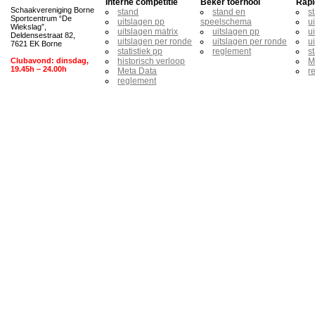
Interne competitie
Beker toernooi
Rapi
Schaakvereniging Borne
stand
stand en
s
Sportcentrum “De
uitslagen pp
speelschema
u
Wiekslag”,
uitslagen matrix
uitslagen pp
u
Deldensestraat 82,
uitslagen per ronde
uitslagen per ronde
u
7621 EK Borne
statistiek pp
reglement
s
Clubavond: dinsdag,
historisch verloop
M
19.45h – 24.00h
Meta Data
r
reglement