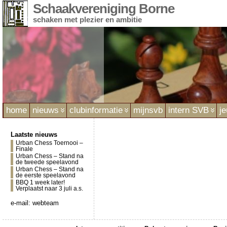
Schaakvereniging Borne
schaken met plezier en ambitie
home
nieuws
clubinformatie
mijnsvb
intern SVB
j
Laatste nieuws
Urban Chess Toernooi –
Finale
Urban Chess – Stand na
de tweede speelavond
Urban Chess – Stand na
de eerste speelavond
BBQ 1 week later!
Verplaatst naar 3 juli a.s.
e-mail:
webteam