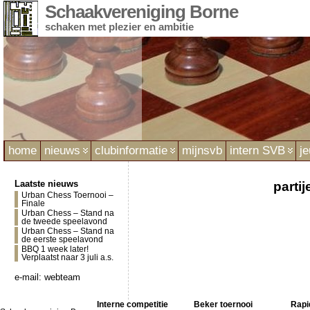
Schaakvereniging Borne
schaken met plezier en ambitie
home
nieuws
clubinformatie
mijnsvb
intern SVB
j
Laatste nieuws
parti
Urban Chess Toernooi –
Finale
Urban Chess – Stand na
de tweede speelavond
Urban Chess – Stand na
de eerste speelavond
BBQ 1 week later!
Verplaatst naar 3 juli a.s.
e-mail:
webteam
Interne competitie
Beker toernooi
Rapi