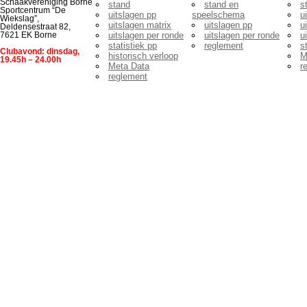
Schaakvereniging Borne
stand
stand en
s
Sportcentrum “De
uitslagen pp
speelschema
u
Wiekslag”,
uitslagen matrix
uitslagen pp
u
Deldensestraat 82,
uitslagen per ronde
uitslagen per ronde
u
7621 EK Borne
statistiek pp
reglement
s
Clubavond: dinsdag,
historisch verloop
M
19.45h – 24.00h
Meta Data
r
reglement