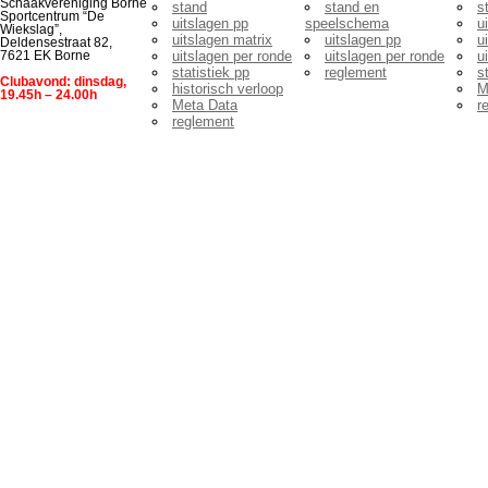
Schaakvereniging Borne
stand
stand en
s
Sportcentrum “De
uitslagen pp
speelschema
u
Wiekslag”,
uitslagen matrix
uitslagen pp
u
Deldensestraat 82,
uitslagen per ronde
uitslagen per ronde
u
7621 EK Borne
statistiek pp
reglement
s
Clubavond: dinsdag,
historisch verloop
M
19.45h – 24.00h
Meta Data
r
reglement