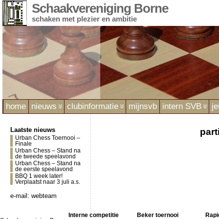
Schaakvereniging Borne
schaken met plezier en ambitie
home
nieuws
clubinformatie
mijnsvb
intern SVB
j
Laatste nieuws
part
Urban Chess Toernooi –
Finale
Urban Chess – Stand na
de tweede speelavond
Urban Chess – Stand na
de eerste speelavond
BBQ 1 week later!
Verplaatst naar 3 juli a.s.
e-mail:
webteam
Interne competitie
Beker toernooi
Rapi