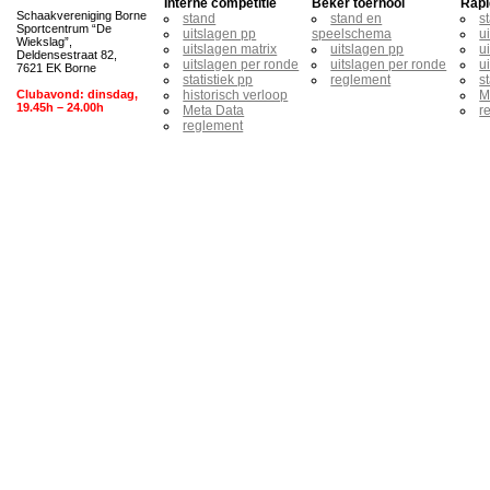
Interne competitie
Beker toernooi
Rapi
Schaakvereniging Borne
stand
stand en
s
Sportcentrum “De
uitslagen pp
speelschema
u
Wiekslag”,
uitslagen matrix
uitslagen pp
u
Deldensestraat 82,
uitslagen per ronde
uitslagen per ronde
u
7621 EK Borne
statistiek pp
reglement
s
Clubavond: dinsdag,
historisch verloop
M
19.45h – 24.00h
Meta Data
r
reglement