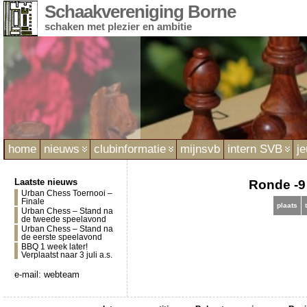
Schaakvereniging Borne
schaken met plezier en ambitie
home
nieuws
clubinformatie
mijnsvb
intern SVB
j
Laatste nieuws
Ronde -9 
Urban Chess Toernooi –
Finale
plaats
Urban Chess – Stand na
de tweede speelavond
Urban Chess – Stand na
de eerste speelavond
BBQ 1 week later!
Verplaatst naar 3 juli a.s.
e-mail:
webteam