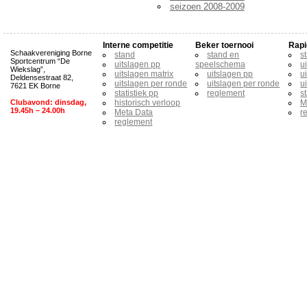
seizoen 2008-2009
Interne competitie
Beker toernooi
Rapi
Schaakvereniging Borne
stand
stand en
s
Sportcentrum “De
uitslagen pp
speelschema
u
Wiekslag”,
uitslagen matrix
uitslagen pp
u
Deldensestraat 82,
uitslagen per ronde
uitslagen per ronde
u
7621 EK Borne
statistiek pp
reglement
s
Clubavond: dinsdag,
historisch verloop
M
19.45h – 24.00h
Meta Data
r
reglement