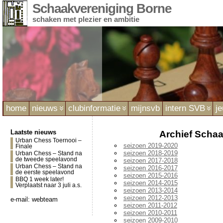
Schaakvereniging Borne
schaken met plezier en ambitie
home
nieuws
clubinformatie
mijnsvb
intern SVB
j
Laatste nieuws
Archief Scha
Urban Chess Toernooi –
seizoen 2019-2020
Finale
seizoen 2018-2019
Urban Chess – Stand na
de tweede speelavond
seizoen 2017-2018
Urban Chess – Stand na
seizoen 2016-2017
de eerste speelavond
seizoen 2015-2016
BBQ 1 week later!
seizoen 2014-2015
Verplaatst naar 3 juli a.s.
seizoen 2013-2014
seizoen 2012-2013
e-mail:
webteam
seizoen 2011-2012
seizoen 2010-2011
seizoen 2009-2010