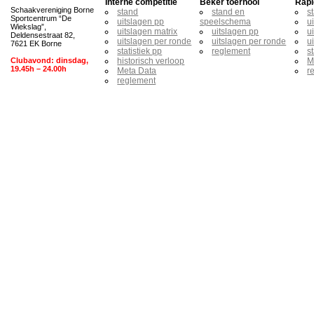
Interne competitie
Beker toernooi
Rapi
Schaakvereniging Borne
stand
stand en
s
Sportcentrum “De
uitslagen pp
speelschema
u
Wiekslag”,
uitslagen matrix
uitslagen pp
u
Deldensestraat 82,
uitslagen per ronde
uitslagen per ronde
u
7621 EK Borne
statistiek pp
reglement
s
Clubavond: dinsdag,
historisch verloop
M
19.45h – 24.00h
Meta Data
r
reglement