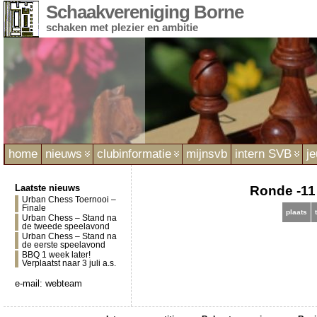
Schaakvereniging Borne
schaken met plezier en ambitie
home
nieuws
clubinformatie
mijnsvb
intern SVB
j
Laatste nieuws
Ronde -11 
Urban Chess Toernooi –
Finale
plaats
Urban Chess – Stand na
de tweede speelavond
Urban Chess – Stand na
de eerste speelavond
BBQ 1 week later!
Verplaatst naar 3 juli a.s.
e-mail:
webteam